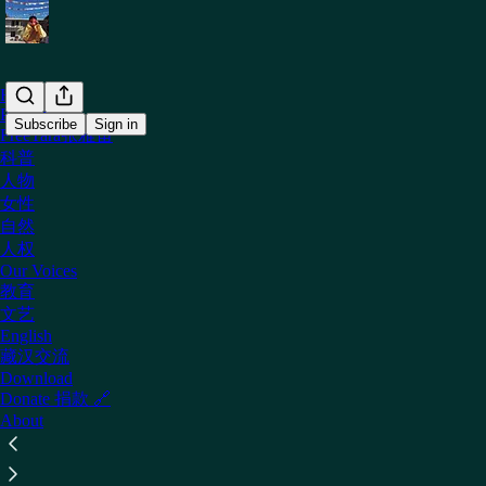
Home
Podcast
Subscribe
Sign in
FreeTara张雅笛
科普
人物
Download Station 挺藏文宣台
女性
自然
人权
Our Voices
教育
文艺
English
藏汉交流
Download
Donate 捐款 🔗
About