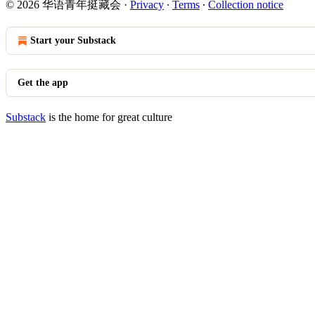
© 2026 华语青年挺藏会
·
Privacy
∙
Terms
∙
Collection notice
Start your Substack
Get the app
Substack
is the home for great culture