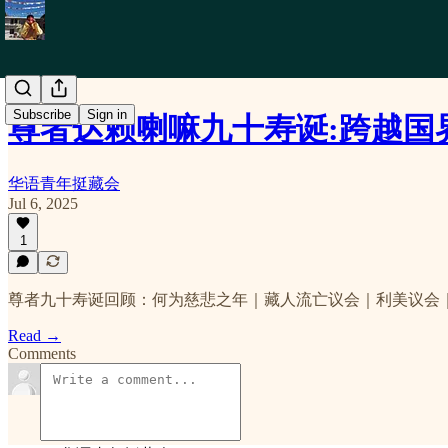
Subscribe
Sign in
尊者达赖喇嘛九十寿诞:跨越国
华语青年挺藏会
Jul 6, 2025
1
尊者九十寿诞回顾：何为慈悲之年｜藏人流亡议会｜利美议会
Read →
Comments