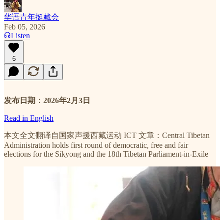
华语青年挺藏会
Feb 05, 2026
Listen
6
发布日期：2026年2月3日
Read in English
本文全文翻译自国家声援西藏运动 ICT 文章：Central Tibetan
Administration holds first round of democratic, free and fair
elections for the Sikyong and the 18th Tibetan Parliament-in-Exile