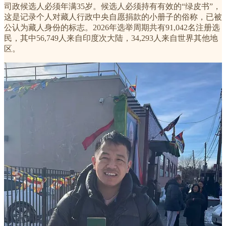
司政候选人必须年满35岁。候选人必须持有有效的“绿皮书”，
这是记录个人对藏人行政中央自愿捐款的小册子的俗称，已被
公认为藏人身份的标志。2026年选举周期共有91,042名注册选
民，其中56,749人来自印度次大陆，34,293人来自世界其他地
区。
2026年结果公布
关于初选投票：各地方选举委员会将于2月3日进行计票（以避
免藏人居住地之间的时区差异可能造成的影响），并公布地方
结果。正式结果将由达兰萨拉中央选举委员会于
2月25日汇总
公布
。在给予候选人撤回参选申请的时间后，中央选举委员会
将于
4月3日公布最终候选人名单。
关于正式选举：各地选举委员会将于4月28日开始计票，完成