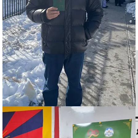
后公布地方结果。中央选举委员会将于5月13日公布最终结
果。当选的藏人行政中央领导人将于5月31日宣誓就职，任期
五年。
官方口号：中央选举委员会宣布2026年选举官方口号定为“我
是藏人，我为西藏投票”，称该口号“彰显藏人的团结与力
量”。