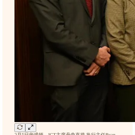
2月5日华盛顿，ICT主席丹曲嘉措,执行主任Ryan