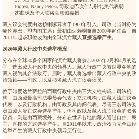
Fioresi, Nancy Pelosi, 司政边巴次仁与驻北美代表朗
杰曲珠及华人联络官慈诚嘉措
藏人议会制度由达赖喇嘛尊者于1960年引入。司政（当时称为
噶伦赤巴，即内阁主席）最初由达赖喇嘛自2000年起任命，自
2011年起该职位改为由全球流亡藏人
直接选举产生
。
2026年藏人行政中央选举概况
分布在全球30多个国家的流亡藏人将参加2026年2月和4月的选
举，选出藏人行政中央的领导人。藏人行政中央被世界各地的
藏人视为其合法政府。届时，藏人将选举出藏人行政中央的政
治领袖——司政，以及45名藏人流亡议会议员。
位于印度达兰萨拉的西藏行政中央由三大支柱构成：司法机
构，由西藏最高司法委员会代表；立法机构，由藏人流亡议会
代表；以及行政机构，由司政及其内阁代表。尽管三名司法委
员由藏人流亡议会选举产生，但司政以及藏人流亡议会的45名
议员，则是由西藏境外、分布在世界各地的藏人通过自由、民
主、直接的方式选举产生。自2011年以来，政治权力完全由经
选举产生的藏人行政中央领导层行使。