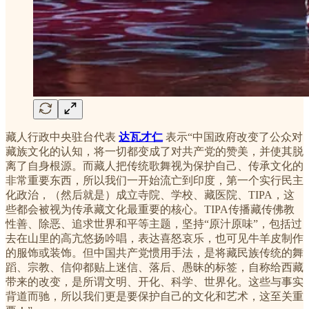
藏人行政中央驻台代表
达瓦才仁
表示“中国政府改变了公众对
藏族文化的认知，将一切都变成了对共产党的赞美，并使其脱
离了自身根源。而藏人把传统歌舞视为保护自己、传承文化的
非常重要东西，所以我们一开始流亡到印度，第一个实行民主
化政治，（然后就是）成立寺院、学校、藏医院、TIPA，这
些都会被视为传承藏文化最重要的核心。TIPA传播藏传佛教
性善、除恶、追求世界和平等主题，坚持“原汁原味”，包括过
去在山里的高亢悠扬吟唱，表达喜怒哀乐，也可见牛羊皮制作
的服饰或装饰。但中国共产党惯用手法，是将藏民族传统的舞
蹈、宗教、信仰都贴上迷信、落后、愚昧的标签，自称给西藏
带来的改变，是所谓文明、开化、科学、世界化。这些与事实
背道而驰，所以我们更是要保护自己的文化和艺术，这至关重