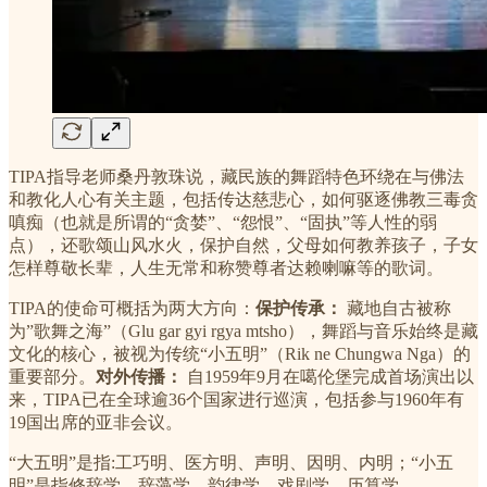
TIPA指导老师桑丹敦珠说，藏民族的舞蹈特色环绕在与佛法
和教化人心有关主题，包括传达慈悲心，如何驱逐佛教三毒贪
嗔痴（也就是所谓的“贪婪”、“怨恨”、“固执”等人性的弱
点），还歌颂山风水火，保护自然，父母如何教养孩子，子女
怎样尊敬长辈，人生无常和称赞尊者达赖喇嘛等的歌词。
TIPA的使命可概括为两大方向：
保护传承：
藏地自古被称
为”歌舞之海”（Glu gar gyi rgya mtsho），舞蹈与音乐始终是藏
文化的核心，被视为传统“小五明”（Rik ne Chungwa Nga）的
重要部分。
对外传播：
自1959年9月在噶伦堡完成首场演出以
来，TIPA已在全球逾36个国家进行巡演，包括参与1960年有
19国出席的亚非会议。
“大五明”是指:工巧明、医方明、声明、因明、内明；“小五
明”是指修辞学、辞藻学、韵律学、戏剧学、历算学。