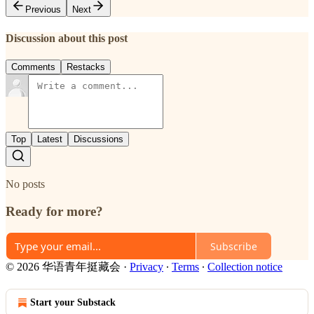
Previous
Next
Discussion about this post
Comments
Restacks
Top
Latest
Discussions
No posts
Ready for more?
Subscribe
© 2026 华语青年挺藏会
·
Privacy
∙
Terms
∙
Collection notice
Start your Substack