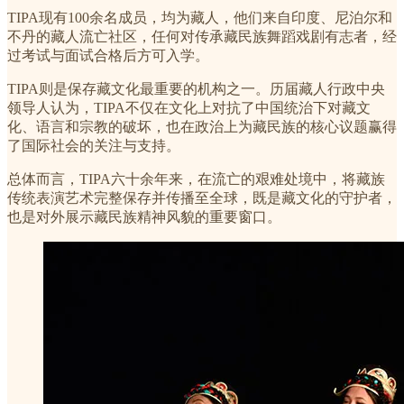
TIPA现有100余名成员，均为藏人，他们来自印度、尼泊尔和
不丹的藏人流亡社区，任何对传承藏民族舞蹈戏剧有志者，经
过考试与面试合格后方可入学。
TIPA则是保存藏文化最重要的机构之一。历届藏人行政中央
领导人认为，TIPA不仅在文化上对抗了中国统治下对藏文
化、语言和宗教的破坏，也在政治上为藏民族的核心议题赢得
了国际社会的关注与支持。
总体而言，TIPA六十余年来，在流亡的艰难处境中，将藏族
传统表演艺术完整保存并传播至全球，既是藏文化的守护者，
也是对外展示藏民族精神风貌的重要窗口。