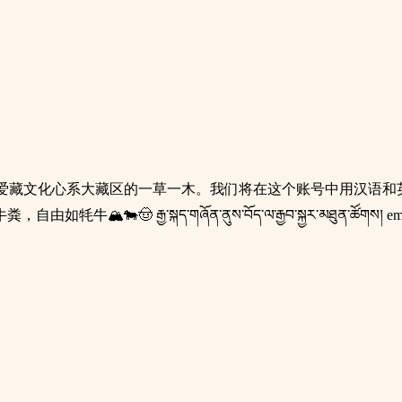
一群中文母语使用者，热爱藏文化心系大藏区的一草一木。我们将在这个账
སྐད་གཞོན་ནུས་བོད་ལ་རྒྱབ་སྐྱར་མཐུན་ཚོགས། email: ad