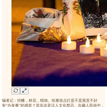
编者记：经幡，鲜花，蜡烛。给雅笛点灯是不是寓意不好
有“办丧事”的感觉？其实这是汉人文化禁忌。在藏人民俗中，