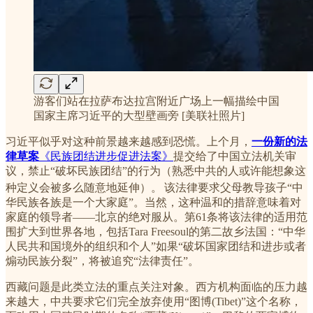
游客们站在拉萨布达拉宫附近广场上一幅描绘中国
国家主席习近平的大型壁画旁 [美联社照片]
习近平似乎对这种前景越来越感到恐慌。上个月，
一份新的法
律草案
《民族团结进步促进法案》
提交给了中国立法机关审
议，禁止“破坏民族团结”的行为（熟悉中共的人或许能想象这
种定义会被多么随意地延伸）。
该法律要求父母教导孩子“中
华民族各族是一个大家庭”。当然，这种温和的措辞意味着对
家庭的领导者——北京的绝对服从。第61条将该法律的适用范
围扩大到世界各地，包括Tara Freesoul的第二故乡法国：“中华
人民共和国境外的组织和个人”如果“破坏国家团结和进步或者
煽动民族分裂”，将被追究“法律责任”。
西藏问题是此类立法的重点关注对象。西方机构面临的压力越
来越大，中共要求它们完全放弃使用“图博(Tibet)”这个名称，