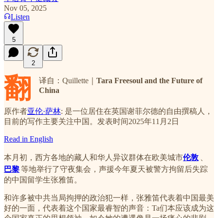
Nov 05, 2025
Listen
5
2
翻
译自：Quillette｜
Tara Freesoul and the Future of
China
原作者
亚伦·萨林
: 是一位居住在英国谢菲尔德的自由撰稿人，
目前的写作主要关注中国。发表时间2025年11月2日
Read in English
本月初，西方各地的藏人和华人异议群体在欧美城市
伦敦
、
巴黎
等地举行了守夜集会，声援今年夏天被警方拘留后失踪
的中国留学生张雅笛。
和许多被中共当局拘押的政治犯一样，张雅笛​​代表着中国最美
好的一面，代表着这个国家最睿智的声音：Ta们本应该成为这