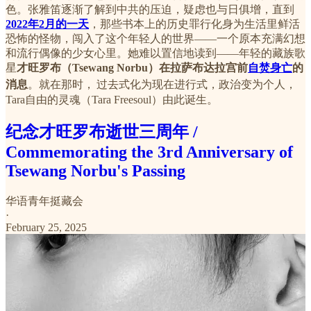
色。张雅笛逐渐了解到中共的压迫，疑虑也与日俱增，直到
2022年2月的一天
，那些书本上的历史罪行化身为生活里鲜活
恐怖的怪物，闯入了这个年轻人的世界——一个原本充满幻想
和流行偶像的少女心里。她难以置信地读到——年轻的藏族歌
星
才旺罗布（Tsewang Norbu）在拉萨布达拉宫前
自焚身亡
的
消息
。就在那时，
过去式化为现在进行式，政治变为个人，
Tara自由的灵魂（Tara Freesoul）由此诞生。
纪念才旺罗布逝世三周年 /
Commemorating the 3rd Anniversary of
Tsewang Norbu's Passing
华语青年挺藏会
·
February 25, 2025