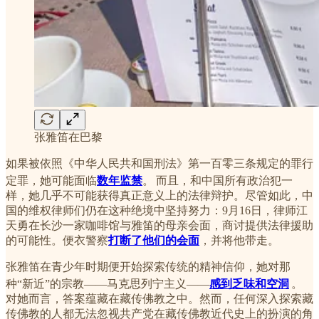
张雅笛在巴黎
如果被依照《中华人民共和国刑法》第一百零三条规定的罪行
定罪，她可能面临
数年监禁
。
而且，和中国所有政治犯一
样，她几乎不可能获得真正意义上的法律辩护。尽管如此，中
国的维权律师们仍在这种绝境中坚持努力：9月16日，律师江
天勇在长沙一家咖啡馆与雅笛的母亲会面，商讨提供法律援助
的可能性。便衣警察
打断了他们的会面
，并将他带走。
张雅笛在青少年时期便开始探索传统的精神信仰，她对那
种“新近”的宗教——马克思列宁主义——
感到乏味和空洞
。
对她而言，答案蕴藏在藏传佛教之中。然而，任何深入探索藏
传佛教的人都无法忽视共产党在藏传佛教近代史上的扮演的角