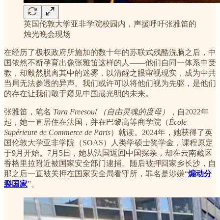
英国伦敦大学亚非学院校园内，声援呼吁张雅笛的
烛光晚会现场
在经历了极权政府所施加的数十年的苏联式残酷洗脑之后，中
国依然不断孕育出像张雅笛这样的人——他们自同一体系中受
教，却毅然脱离其中的迷雾，以清醒之眼审视现实，成为中共
当局无法参透的异声。我们或许可以将他们视为先驱，是他们
的存在让我们敢于窥见中国最光明的未来。
张雅笛，笔名
Tara Freesoul （自由灵魂的度母）
，自2022年
起，她一直居住在法国，并在巴黎高等商学院（
École
Supérieure de Commerce de Paris
）就读。2024年，她获得了英
国伦敦大学亚非学院（SOAS）人类学硕士奖学金，课程原定
于9月开始。7月5日，她从法国返回中国探亲，却在云南藏区
香格里拉附近被国家安全部门逮捕。随后被押回家乡长沙，自
那之后一直被关押在国家安全局看守所，罪名是涉嫌“
煽动分
裂国家
”。