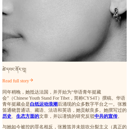
ཚེ་དབང་ནོར་བུ།
Read full story
同年稍晚，她抵达法国，并开始为“华语青年挺藏
会”（Chinese Youth Stand For Tibet，简称CYS4T）撰稿。华语
青年挺藏会是
白纸运动浪潮
后涌现的众多数字平台之一。张雅
笛通晓普通话、藏语、法语和英语，她贡献良多。她撰写过的
历史
、
生态方面的
文章，并以谨慎的研究反驳
中共的宣传
。
与她如今被控的罪名相反，张雅笛并未鼓吹分裂主义（真正的