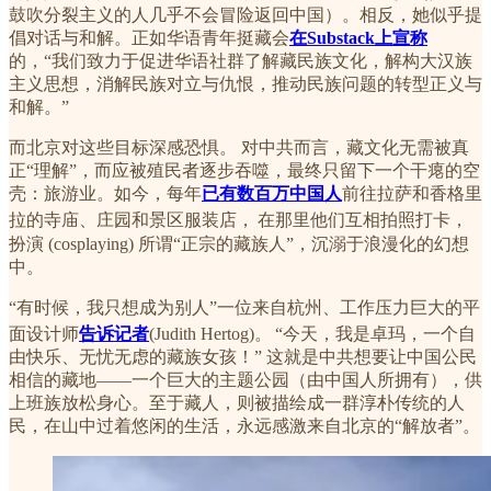
鼓吹分裂主义的人几乎不会冒险返回中国）。相反，她似乎提
倡对话与和解。正如华语青年挺藏会
在Substack上宣称
的，“我们致力于促进华语社群了解藏民族文化，解构大汉族
主义思想，消解民族对立与仇恨，推动民族问题的转型正义与
和解。”
而北京对这些目标深感恐惧。
对中共而言，藏文化无需被真
正“理解”，而应被殖民者逐步吞噬，最终只留下一个干瘪的空
壳：旅游业。如今，每年
已有数百万中国人
前往拉萨和香格里
拉的寺庙、庄园和景区服装店，
在那里他们互相拍照打卡，
扮演 (cosplaying) 所谓“正宗的藏族人”，沉溺于浪漫化的幻想
中。
“有时候，我只想成为别人”一位来自杭州、工作压力巨大的平
面设计师
告诉记者
(Judith Hertog)。
“今天，我是卓玛，一个自
由快乐、无忧无虑的藏族女孩！” 这就是中共想要让中国公民
相信的藏地——一个巨大的主题公园（由中国人所拥有），供
上班族放松身心。至于藏人，则被描绘成一群淳朴传统的人
民，在山中过着悠闲的生活，永远感激来自北京的“解放者”。