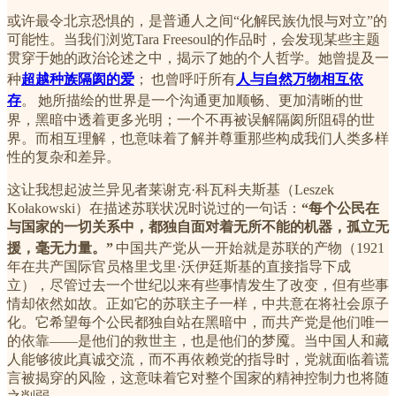
或许最令北京恐惧的，是普通人之间“化解民族仇恨与对立”的
可能性。当我们浏览Tara Freesoul的作品时，会发现某些主题
贯穿于她的政治论述之中，揭示了她的个人哲学。她曾提及一
种
超越种族隔阂的爱
；
也曾呼吁所有
人与自然万物相互依
存
。
她所描绘的世界是一个沟通更加顺畅、更加清晰的世
界，黑暗中透着更多光明；一个不再被误解隔阂所阻碍的世
界。而相互理解，也意味着了解并尊重那些构成我们人类多样
性的复杂和差异。
这让我想起波兰异见者莱谢克·科瓦科夫斯基（Leszek
Kołakowski）在描述苏联状况时说过的一句话：
“每个公民在
与国家的一切关系中，都独自面对着无所不能的机器，孤立无
援，毫无力量。”
中国共产党从一开始就是苏联的产物（1921
年在共产国际官员格里戈里·沃伊廷斯基的直接指导下成
立），尽管过去一个世纪以来有些事情发生了改变，但有些事
情却依然如故。正如它的苏联主子一样，中共意在将社会原子
化。它希望每个公民都独自站在黑暗中，而共产党是他们唯一
的依靠——是他们的救世主，也是他们的梦魇。当中国人和藏
人能够彼此真诚交流，而不再依赖党的指导时，党就面临着谎
言被揭穿的风险，这意味着它对整个国家的精神控制力也将随