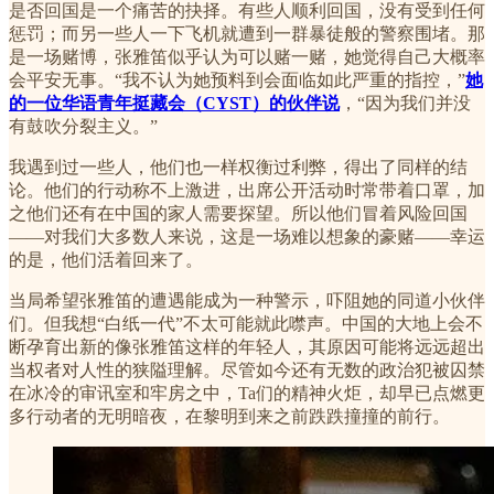
是否回国是一个痛苦的抉择。有些人顺利回国，没有受到任何
惩罚；而另一些人一下飞机就遭到一群暴徒般的警察围堵。那
是一场赌博，张雅笛似乎认为可以赌一赌，她觉得自己大概率
会平安无事。“我不认为她预料到会面临如此严重的指控，”
她
的一位华语青年挺藏会（CYST）的伙伴说
，“因为我们并没
有鼓吹分裂主义。”
我遇到过一些人，他们也一样权衡过利弊，得出了同样的结
论。他们的行动称不上激进，出席公开活动时常带着口罩，加
之他们还有在中国的家人需要探望。所以他们冒着风险回国
——对我们大多数人来说，这是一场难以想象的豪赌——幸运
的是，他们活着回来了。
当局希望张雅笛的遭遇能成为一种警示，吓阻她的同道小伙伴
们。但我想“白纸一代”不太可能就此噤声。中国的大地上会不
断孕育出新的像张雅笛这样的年轻人，其原因可能将远远超出
当权者对人性的狭隘理解。尽管如今还有无数的政治犯被囚禁
在冰冷的审讯室和牢房之中，Ta们的精神火炬，却早已点燃更
多行动者的无明暗夜，在黎明到来之前跌跌撞撞的前行。