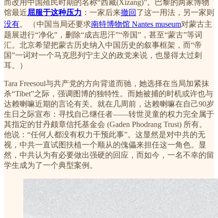
而改用中国殖民时期的名称“西藏(Xizang)”。巴黎的两家博物
馆最近
屈服于这种压力
：一家后来
撤回
了这一用法，另一家则
没有
。
（中国当局还要求
南特博物馆 Nantes museum
对蒙古主
题展进行“净化”，删除“成吉思汗”“帝国”，甚至“蒙古”等词
汇。北京希望把蒙古历史纳入中国历史的叙事框架，而“帝
国”一词对一个马克思列宁主义的政党来说，也显得太过刺
耳。）
Tara Freesoul与共产党的方向背道而驰，她选择在当局加紧抹
杀“Tibet”之际，强调图博的独特性。而她被捕的时机或许也与
达赖喇嘛近期的言论有关。就在几周前，达赖喇嘛在自己90岁
生日之际宣布：寻找自己继任者——转世灵童的权力完全属于
其指定的甘丹颇章信托基金会 (Gaden Phodrang Trust) 所有。
他说：“任何人都没有权力干预此事”。这显然是对中共的无
视，中共一直试图扶植一个顺从的傀儡来担任这一角色。显
然，中共认为有必要做出强硬的回应，而如今，一名不幸的留
学生成为了一个典型案例。