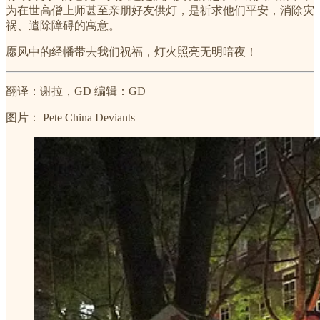
为在世高僧上师甚至亲朋好友供灯，是祈求他们平安，消除灾
祸、遣除障碍的寓意。
愿风中的经幡带去我们祝福，灯火照亮无明暗夜！
翻译：谢拉，GD 编辑：GD
图片： Pete China Deviants