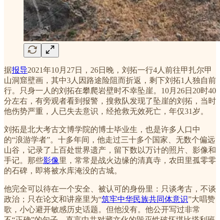
据
报导
2021年10月27日，26日晚，刘拓一行4人前往甲扎尔甲
山洞窟壁画，其中3人因路途险阻而折返，剩下刘拓1人独自前
行。只身一人的刘拓在攀爬岩壁时不幸坠崖。10月26日20时40
分左右，有旁观者看到报警，搜救队发现了坠崖的刘拓，当时
他伤势严重，人已失去意识，经抢救无效死亡，年仅31岁。
刘拓是北大考古文博学院的博士毕业生，也是许多人口中
的“浪游学者”。十多年间，他走过三十多个国家、无数个偏远
山谷，记录了上百处世界遗产，留下数以万计的照片、影像和
手记。那些
影像
里，常常是战火边缘的清真寺，农田里孤零零
的石碑，即将被水库淹没的古城。
他完全可以待在一个安全、被认可的身份里：只谈考古，不谈
政治；只在论文和讲座里为“
筑牢中华民族共同体意识
”大唱赞
歌，小心避开敏感历史话题。但他没有。他公开写过非常
不“正确”的句子，直言中共对藏文化的毁灭性破坏堪比塔利班