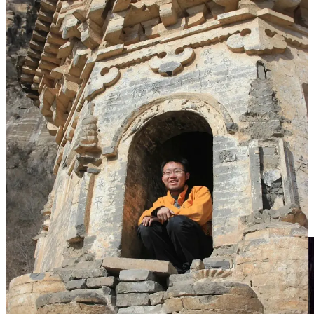
（刘拓生前最后的照片，那时的甲扎尔甲，草木依然繁盛
2021.10.26）
那是一座普通人甚至叫不出名字的山，但在山上的洞窟里，留
有14-15世纪藏传佛教的壁画和佛塔。后来，随着大渡河双江
口水电站的工程的批准施工，这一带被纳入库区范围，甲扎尔
甲山的洞窟也被列入2018年
迁移异地保护
方案。
迁移、异地、保护听上去不错，可实际上它意味着：
洞窟原址
会被淹没或被破坏，只能尽量把壁画从石壁上切下来，搬到另
一个地方。山不重要，圣地的地理位置不重要，重要的是“文
物”被“保护”起来，可以在某个恒温恒湿的展厅里继续展出。