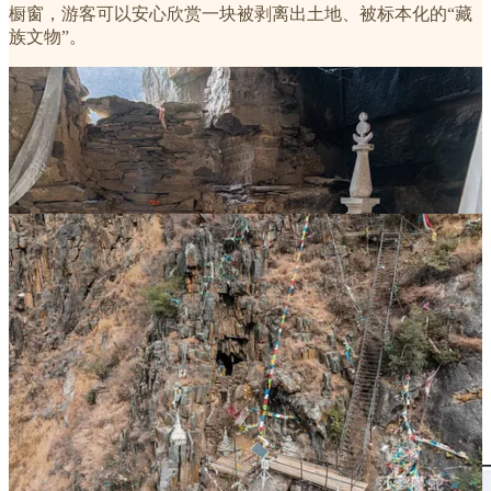
橱窗，游客可以安心欣赏一块被剥离出土地、被标本化的“藏
族文物”。
（甲扎尔甲山洞窟原址外景和前室（莎萝蔓蛇拍摄于2021年12
月），图5中绿色圈线处为洞窟位置，图6为2023年网友实拍，
洞口已经被水泥封锁。双江口水库蓄水后，这里被淹没）