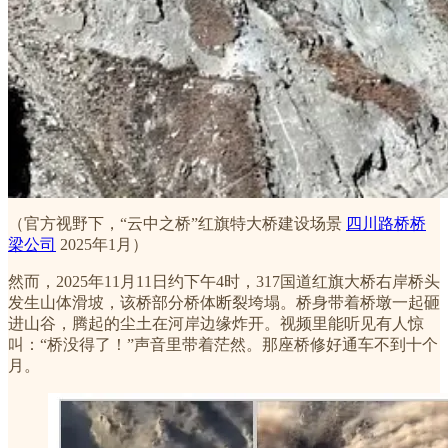
（官方视野下，“云中之桥”红旗特大桥建设场景
四川路桥桥
梁公司
2025年1月）
然而，2025年11月11日约下午4时，317国道红旗大桥右岸桥头
发生山体滑坡，该桥部分桥体断裂垮塌。桥身带着桥墩一起砸
进山谷，腾起的尘土在河岸边缘炸开。视频里能听见有人惊
叫：“桥没得了！”声音里带着茫然。那座桥修好通车不到十个
月。