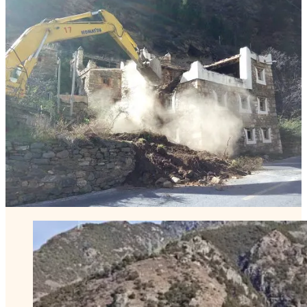
地的人口民族构成
来看，这些被迫离开家园的人们绝大多数都
是藏人。在另一篇关于南水北调西线工程的
官方报道
里，双江
口水电站作为南水北调取水水库的一部分，被轻描淡写地归入
一句“淹没区移民和宗教设施处理等难题已基本解决”，仿佛这
几千人山水之间的社区聚落和信仰空间，只是一个一笔勾销的
待办事项而已。
澎湃新闻的
报道
里，有一位来自白湾乡英戈洛村的村民，说了
一句几乎没有人注意到的话：他们的老寨子以前就在水库边
上，蓄水之后老房子已经垮进水里，现在住的是沿库区新建的
板房安置点，“一周前刚回过村子的板房，现在桥断了，我们
也回不去了”。这句话在新闻里只有寥寥几笔，可对他说的是
第二次“回不去了”：第一次，是蓄水让老寨子沉入水底；第二
次，是为蓄水修起的大桥垮塌，把新的安置点也隔在河的那一
边。