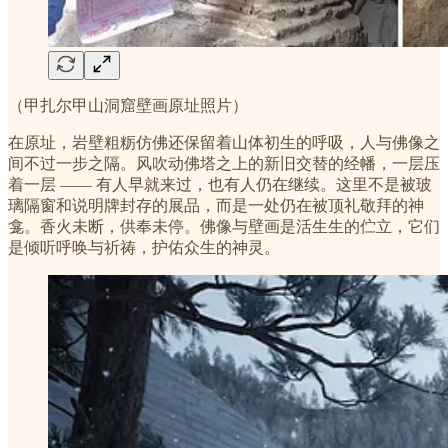
（甲扎尔甲山洞窟壁画原址照片）
在原址，岩壁粗粝仿佛还保留着山体初生的呼吸，人与佛像之
间不过一步之隔。风吹动佛塔之上的新旧交替的经幡，一层压
着一层 —— 有人早就来过，也有人仍在继续。这里不是被玻
璃隔窗和说明牌封存的展品，而是一处仍在被顶礼敬拜的神
龛。香火未断，供奉未停。佛像与壁画是活生生的伫立，它们
是倾听呼唤与祈祷，护佑众生的神灵。