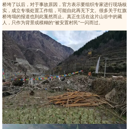
桥垮了以后，对于事故原因，官方表示要组织专家进行现场核
实，成立专项处置工作组，可能自此再无下文。很多关于红旗
桥垮塌的报道也到此戛然而止。真正生活在这片山谷中的藏
人，只作为背景或模糊的“被安置村民”一闪而过。
（
金川县政府
为双江口水电站建设，拆除藏民房屋，经幡在被
拆除后的废墟上飘荡。官方媒体拍下了这些照片，展现出领导
们的雷厉风行：“为下一步电站各工程项目如期进场施工创造
良好条件”）
在双江口水电站的
前期论证
里，官方强调的挑战之一是水电站
需要“搬迁藏区移民约6000人”，“民族宗教问题突出”。根据
当