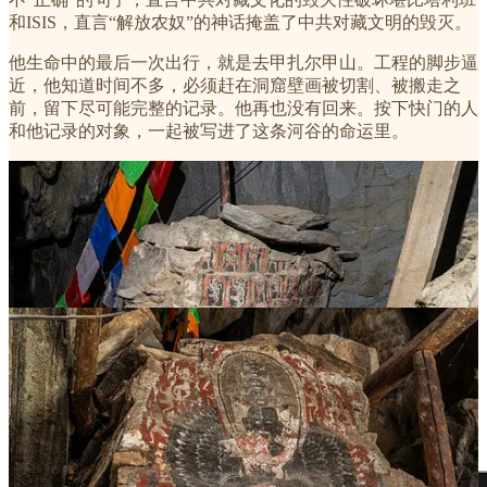
和ISIS，直言“解放农奴”的神话掩盖了中共对藏文明的毁灭。
他生命中的最后一次出行，就是去甲扎尔甲山。工程的脚步逼
近，他知道时间不多，必须赶在洞窟壁画被切割、被搬走之
前，留下尽可能完整的记录。他再也没有回来。按下快门的人
和他记录的对象，一起被写进了这条河谷的命运里。