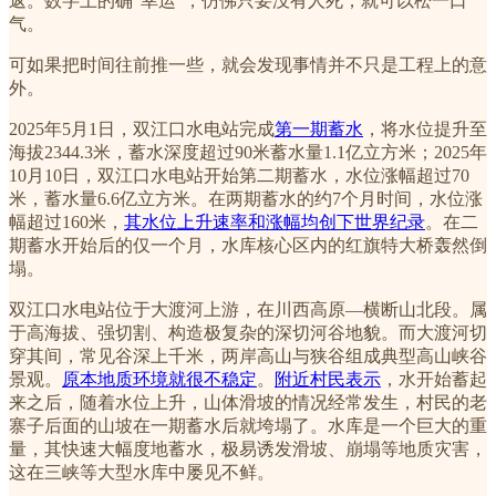
返。数字上的确“幸运”，仿佛只要没有人死，就可以松一口
气。
可如果把时间往前推一些，就会发现事情并不只是工程上的意
外。
2025年5月1日，双江口水电站完成
第一期蓄水
，将水位提升至
海拔2344.3米，蓄水深度超过90米蓄水量1.1亿立方米；2025年
10月10日，双江口水电站开始第二期蓄水，水位涨幅超过70
米，蓄水量6.6亿立方米。在两期蓄水的约7个月时间，水位涨
幅超过160米，
其水位上升速率和涨幅均创下世界纪录
。在二
期蓄水开始后的仅一个月，水库核心区内的红旗特大桥轰然倒
塌。
双江口水电站位于大渡河上游，在川西高原—横断山北段。属
于高海拔、强切割、构造极复杂的深切河谷地貌。而大渡河切
穿其间，常见谷深上千米，两岸高山与狭谷组成典型高山峡谷
景观。
原本地质环境就很不稳定
。
附近村民表示
，水开始蓄起
来之后，随着水位上升，山体滑坡的情况经常发生，村民的老
寨子后面的山坡在一期蓄水后就垮塌了。水库是一个巨大的重
量，其快速大幅度地蓄水，极易诱发滑坡、崩塌等地质灾害，
这在三峡等大型水库中屡见不鲜。