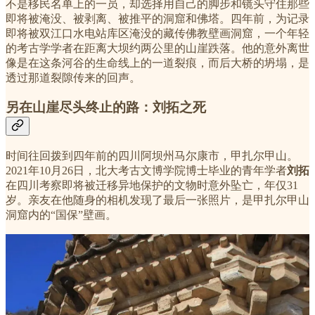
不是移民名单上的一员，却选择用自己的脚步和镜头守住那些
即将被淹没、被剥离、被推平的洞窟和佛塔。四年前，为记录
即将被双江口水电站库区淹没的藏传佛教壁画洞窟，一个年轻
的考古学学者在距离大坝约两公里的山崖跌落。他的意外离世
像是在这条河谷的生命线上的一道裂痕，而后大桥的坍塌，是
透过那道裂隙传来的回声。
另在山崖尽头终止的路：刘拓之死
时间往回拨到四年前的四川阿坝州马尔康市，甲扎尔甲山。
2021年10月26日，北大考古文博学院博士毕业的青年学者
刘拓
在四川考察即将被迁移异地保护的文物时意外坠亡，年仅31
岁。亲友在他随身的相机发现了最后一张照片，是甲扎尔甲山
洞窟内的“国保”壁画。