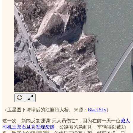
（卫星图下垮塌后的红旗特大桥。来源：
BlackSky
）
这一次，新闻反复强调“无人员伤亡”，因为在前一天一位
藏人
司机三郎石旦真发现裂缝
，公路被紧急封闭，车辆得以被劝