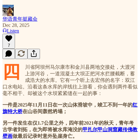
华语青年挺藏会
Dec 28, 2025
Listen
7
四
川省阿坝州马尔康市和金川县两地交接处，大渡河
上游河谷，一道混凝土大坝正把河水拦腰截断，蓄
成浩大的水库。它有一个听上去宏伟的名字：双江
口水电站。沿着这条水库的岸线往上游看，你会遇到两件看似
毫不相干、却被这个水坝紧紧缝在一起的事：
一件是2025年11月11日在一次山体滑坡中，竣工不到一年的
红
旗特大桥
在山谷间轰然坍塌；
另一件发生在仅1.7公里之外，四年前2021年的秋天，青年考
古学者刘拓，在为即将被水库淹没的
甲扎尔甲山洞窟藏传佛教
壁画
做最后记录时意外坠崖身亡。