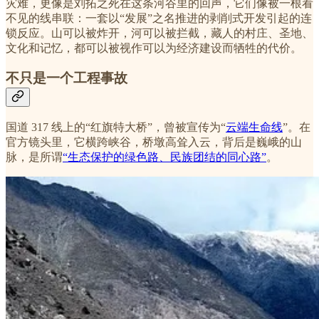
灾难，更像是刘拓之死在这条河谷里的回声，它们像被一根看
不见的线串联：一套以“发展”之名推进的剥削式开发引起的连
锁反应。山可以被炸开，河可以被拦截，藏人的村庄、圣地、
文化和记忆，都可以被视作可以为经济建设而牺牲的代价。
不只是一个工程事故
国道 317 线上的“红旗特大桥”，曾被宣传为“
云端生命线
”。在
官方镜头里，它横跨峡谷，桥墩高耸入云，背后是巍峨的山
脉，是所谓
“生态保护的绿色路、民族团结的同心路”
。