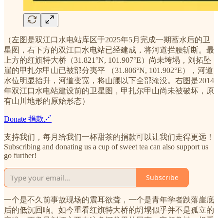
（左图是双江口水电站库区于2025年5月完成一期蓄水后的卫
星图，右下方的双江口水电站已经建成，将河道拦腰斩断。最
上方的红旗特大桥（31.821°N, 101.907°E）尚未垮塌，刘拓坠
崖的甲扎尔甲山已被部分夷平 （31.806°N, 101.902°E），河道
水位明显抬升，河道变宽，将山腰以下全部淹没。右图是2014
年双江口水电站建设前的卫星图，甲扎尔甲山尚未被破坏，原
有山川地形的原始形态）
Donate 捐款🔗
支持我们，每月给我们一杯甜茶的捐款可以让我们走得更远！
Subscribing and donating us a cup of sweet tea can also support us
go further!
Subscribe
一个是不久前事故现场的震耳欲聋，一个是青年学者跌落崖底
后的低沉回响。如今重看红旗特大桥的坍塌似乎并不是孤立的