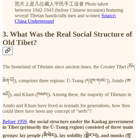
照片上是几位藏人平民手工业者 Photo taken
between 1942-1943 (before Chinese invasion) featuring
several Tibetan handicrafts men and women
Source:
China Underground
3. What Was the Real Social Structure of
Old Tibet?
The homeland of Tibetans since ancient times, the Greater Tibet (བོད་
ཆེན་པོ།), comprises three regions: Ü-Tsang (དབུས་གཙང་།), Amdo (ཨ་
མདོ།), and Kham (ཁམས།). Among these, the majority of Tibetans in
Amdo and Kham have lived as nomads for generations, how then
could there have been any concept of “serfs”?
Before 1959,
the social structure under the Kashag government
in Tibet (primarily the Ü-Tsang region) consisted of three main
groups: lay people (མི་སེར།), lay nobility (སྒེར་པ།), and monks (གྲྭ་