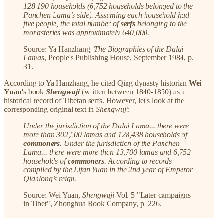
128,190 households (6,752 households belonged to the
Panchen Lama’s side). Assuming each household had
five people, the total number of
serfs
belonging to the
monasteries was approximately 640,000.
Source: Ya Hanzhang,
The Biographies of the Dalai
Lamas
, People's Publishing House, September 1984, p.
31.
According to Ya Hanzhang, he cited Qing dynasty historian
Wei
Yuan
's book
Shengwuji
(written between 1840-1850) as a
historical record of Tibetan serfs. However, let's look at the
corresponding original text in
Shengwuji
:
Under the jurisdiction of the Dalai Lama... there were
more than 302,500 lamas and 128,438 households of
commoners
. Under the jurisdiction of the Panchen
Lama... there were more than 13,700 lamas and 6,752
households of
commoners
. According to records
compiled by the Lifan Yuan in the 2nd year of Emperor
Qianlong’s reign.
Source: Wei Yuan,
Shengwuji
Vol. 5 "Later campaigns
in Tibet", Zhonghua Book Company, p. 226.