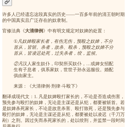
许多人已经遗忘这段真实的历史——一百多年前的清王朝时期
的中国真实且广泛存在的奴隶制。
官修法典《
大清律例
》中有明文规定对奴婢的处置：
①
凡奴婢殴家长者，有伤无伤，预殴之奴婢，不分
首从，皆斩。杀者，故杀、殴杀，预殴之奴婢不分
首从，皆凌迟处死，过失杀者，绞，监候。
②凡
汉人家生奴仆，印契所买奴仆，…或婢女招配
生有子息者，俱系家奴，世世子孙永远服役。婚配
俱由家主。
来源：《大清律例·刑律·斗殴下》
翻译成现代文：1. 凡是奴婢殴打家长的，不论是否造成伤害，
预先参与殴打的奴婢，无论是主谋还是从犯，都要被斩首。若
是奴婢杀死家长，不论是故意杀害、殴打致死，还是预先参与
殴打的奴婢，无论是主谋还是从犯，都要被处以凌迟（千刀万
剐）之刑。因过失而杀死家长的，处以绞刑，并监禁一段时间
后再执行。