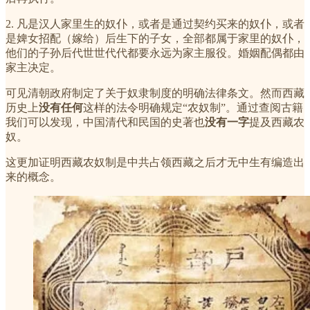
2. 凡是汉人家里生的奴仆，或者是通过契约买来的奴仆，或者
是婢女招配（嫁给）后生下的子女，全部都属于家里的奴仆，
他们的子孙后代世世代代都要永远为家主服役。婚姻配偶都由
家主决定。
可见清朝政府制定了关于奴隶制度的明确法律条文。然而西藏
历史上
没有任何
这样的法令明确规定“农奴制”。通过查阅古籍
我们可以发现，中国清代和民国的史著也
没有一字
提及西藏农
奴。
这更加证明西藏农奴制是中共占领西藏之后才无中生有编造出
来的概念。