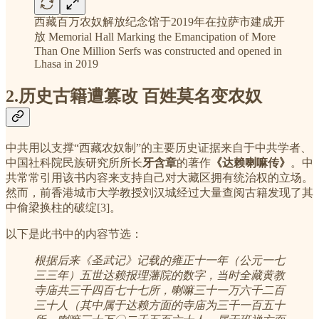
西藏百万农奴解放纪念馆于2019年在拉萨市建成开
放 Memorial Hall Marking the Emancipation of More
Than One Million Serfs was constructed and opened in
Lhasa in 2019
2.历史古籍遭篡改 百姓莫名变农奴
中共用以支撑“西藏农奴制”的主要历史证据来自于中共学者、
中国社科院民族研究所所长
牙含章
的著作
《达赖喇嘛传》
。中
共常常引用该书内容来支持自己对大藏区拥有统治权的立场。
然而，前香港城市大学教授刘汉城经过大量查阅古籍发现了其
中偷梁换柱的破绽[3]。
以下是此书中的内容节选：
根据后来《圣武记》记载的雍正十一年（公元一七
三三年）五世达赖报理藩院的数字，当时全藏黄教
寺庙共三千四百七十七所，喇嘛三十一万六千二百
三十人（其中属于达赖方面的寺庙为三千一百五十