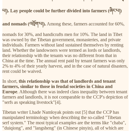
པ།). Lay people could be further divided into farmers (ཞིང་པ།)
and nomads (འབྲོག་པ།).
Among these, farmers accounted for 60%,
nomads for 30%, and handicrafts men for 10%. The land in Tibet
was owned by the Tibetan government, monasteries, and private
individuals. Farmers without land sustained themselves by renting
land. Whether the landowners were termed as lords or landlords,
their relationship with the tenants was no different from that in
China at the time. The annual rent paid by tenant farmers was only
2% to 4% of their yearly harvest, and in the case of natural disasters,
rent could be waived.
In short,
this relationship was that of landlords and tenant
farmers, similar to those in feudal societies in China and
Europe
. Although there was indeed class inequality between tenant
farmers and landlords, it is not comparable to the CCP's depiction of
"serfs as speaking livestock"[4].
Tibetan writer Lhade Namloyak points out [5] that the CCP has
manipulated terminology when describing the so-called "Tibetan
serf system." The most typical examples are the terms like "chaba",
"duiqiong", and "langsheng" (in Chinese pinyin), all of which are