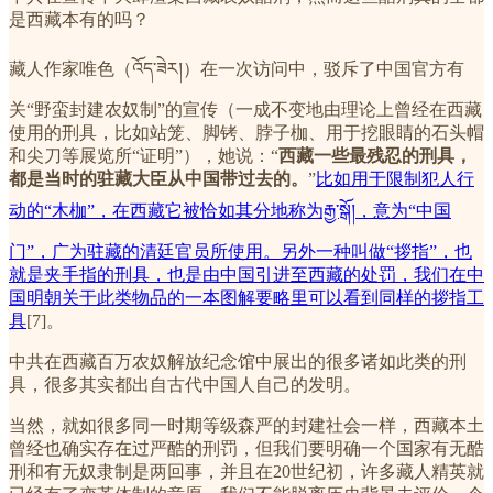
是西藏本有的吗？
藏人作家唯色（འོད་ཟེར།）在一次访问中，驳斥了中国官方有
关“野蛮封建农奴制”的宣传（一成不变地由理论上曾经在西藏
使用的刑具，比如站笼、脚铐、脖子枷、用于挖眼睛的石头帽
和尖刀等展览所“证明”），她说：“
西藏一些最残忍的刑具，
都是当时的驻藏大臣从中国带过去的。
”
比如用于限制犯人行
动的“木枷”，在西藏它被恰如其分地称为རྒྱ་སྒོ།，意为“中国
门”，广为驻藏的清廷官员所使用。另外一种叫做“拶指”，也
就是夹手指的刑具，也是由中国引进至西藏的处罚，我们在中
国明朝关于此类物品的一本图解要略里可以看到同样的拶指工
具
[7]。
中共在西藏百万农奴解放纪念馆中展出的很多诸如此类的刑
具，很多其实都出自古代中国人自己的发明。
当然，就如很多同一时期等级森严的封建社会一样，西藏本土
曾经也确实存在过严酷的刑罚，但我们要明确一个国家有无酷
刑和有无奴隶制是两回事，并且在20世纪初，许多藏人精英就