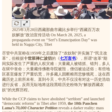
2025年3月28日西藏那曲市藏比乡举行“西藏百万农
奴解放”政治宣传活动 On March 28, 2025, a
propaganda event on ‘‘Serf’s Emancipation Day” was
held in Nagqu City, Tibet
尽管中共宣称在1959年之后废除了“农奴制”并实施了“民主改
革”，但根据
十世班禅仁波切
的《
七万言书
》，所谓“改革”期
间实际发生了严重的人权灾难：大量藏人被错抓、错判，多人
在狱中丧命；大量藏传佛教寺院被毁，僧侣被迫还俗；有些地
区甚至爆发了严重饥荒，许多藏人因断粮而悲惨饿死，这在西
藏历史上前所未有。直到今天，中共不仅没有对这一历史浩劫
进行反省，反而无耻地将这段黑暗历史粉饰为“解放西藏农
奴”的光辉历程。
While the CCP claims to have abolished “serfdom” and launched
“democratic reforms” in Tibet after 1959,
the
10th Panchen
Lama’s
70,000 Character Petition
reveals a darker reality: mass