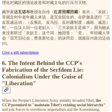
理化对藏区的强迫改造和对藏文化的打压与灭绝。
藏学家
达瓦诺布
教授在自传《
红星照耀西藏
》表示，「农奴」
等观念对中老年藏人来说，是完全陌生的。在萨迦县进行「三
反双减运动」（反叛乱、反乌拉、反封建制度，减租、减息）
时，一位汉人问一位老妇人：「三大农奴主是谁？」因为她从
来没有听过「农奴主」这个词，她回答：「党」。年轻藏人学
会「诅咒旧社会，赞美新社会」的诀窍后，就能应付政治运动
[9]。
Give a gift subscription
6. The Intent Behind the CCP's
Fabrication of the Serfdom Lie:
Colonialism Under the Guise of
"Liberation"
When the People's Liberation Army initially invaded Tibet,
the
CCP promised to "maintain Tibet's existing social hierarchy"
and join forces to overthrow imperialism and the Kuomintang,