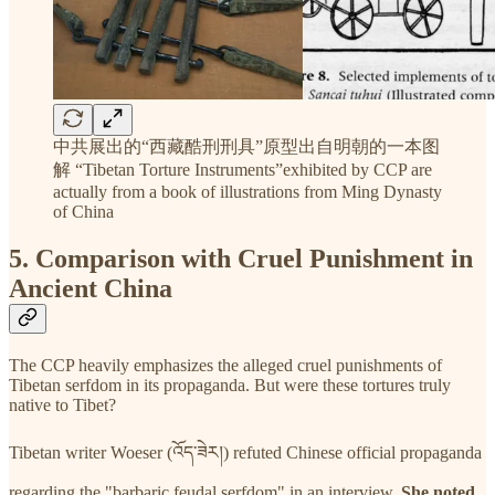
中共展出的“西藏酷刑刑具”原型出自明朝的一本图
解 “Tibetan Torture Instruments”exhibited by CCP are
actually from a book of illustrations from Ming Dynasty
of China
5. Comparison with Cruel Punishment in
Ancient China
The CCP heavily emphasizes the alleged cruel punishments of
Tibetan serfdom in its propaganda. But were these tortures truly
native to Tibet?
Tibetan writer Woeser (འོད་ཟེར།) refuted Chinese official propaganda
regarding the "barbaric feudal serfdom" in an interview.
She noted