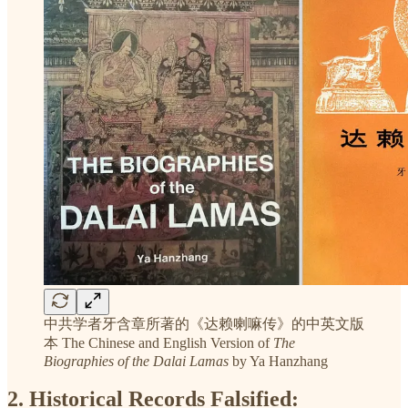
中共学者牙含章所著的《达赖喇嘛传》的中英文版
本 The Chinese and English Version of
The
Biographies of the Dalai Lamas
by Ya Hanzhang
2. Historical Records Falsified: