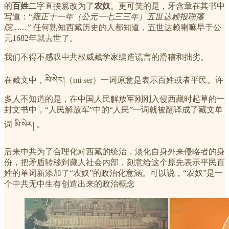
的
百姓
二字直接篡改为了
农奴
。更可笑的是，牙含章在其书中
写道：“
雍正十一年（公元一七三三年）五世达赖报理藩
院……”
任何熟知西藏历史的人都知道，五世达赖喇嘛早于公
元1682年就去世了。
我们不得不感叹中共权威藏学家编造谎言的滑稽和拙劣。
在藏文中，མི་སེར།（mi ser）一词原意是表示百姓或者平民。许
多人不知道的是，在中国人民解放军刚刚入侵西藏时起草的一
封文书中，“人民解放军”中的“人民”一词就被翻译成了藏文单
词 མི་སེར། 。
后来中共为了合理化对西藏的统治，淡化自身外来侵略者的身
份，把矛盾转移到藏人社会内部，刻意给这个原先表示平民百
姓的单词新添加了“农奴”的政治化意涵。可以说，“农奴”是一
个中共无中生有创造出来的政治概念