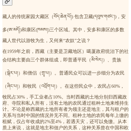
藏人的传统家园大藏区（བོད་ཆེན་པོ།) 包含卫藏(དབུས་གཙང་།)，安
多(ཨ་མདོ།)和康区(ཁམས།)三个区域。其中，安多和康区的多数
藏人世代以游牧为生，又何来“农奴”之说？
在1959年之前，西藏（主要是卫藏地区）噶厦政府统治下的社
会结构主要由三个群体组成，即普通平民（མི་སེར།）、贵族
（སྒེར་པ།）和僧侣（གྲྭ་པ།）。普通民众可以进一步细分为农民
（ཞིང་པ།）和牧民（འབྲོག་པ།）。在这些民众中，农民占60%，
牧民占30%，手工业者占10%。当时西藏的土地分别归西藏政
府、寺院和私人所有，没有土地的农民通过租种土地来维持生
计。不论是称西藏的土地所有者为领主还是地主，其与租户的
关系与当时中国的情况并无不同。租种土地的农民每年上缴的
租赋，仅占年收成的2%至4%，若遇天灾，还可以免缴。从本
质上来说，这就是地主和佃户的关系，这种关系曾在中国和欧