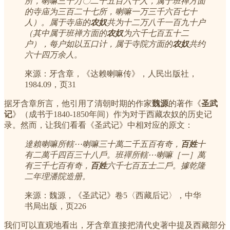
所，喇嘛三十万〇二千五百六十人，属于班禅方面
的寺庙为三百二十七所，喇嘛一万三千六百七十
人）。属于寺庙的
农奴
共为十二万八千一百九十户
（其中属于班禅方面的
农奴
为六千七百五十二
户），每户如以五口计，属于寺院方面的
农奴
共约
六十四万余人。
來源：牙含章，《达赖喇嘛传》，人民出版社，
1984.09，页31
据牙含章所言，他引用了清朝时期的作家
魏源
的著作《
圣武
记
》（成书于1840-1850年间）作为对于西藏农奴的历史记
录。然而，让我们看看《圣武记》中相对应的原文：
達賴喇嘛所轄⋯喇嘛三十萬二千五百有奇，
百姓
十
有二萬千四百三十八戶。班禪所轄⋯喇嘛［一］萬
有三千七百有奇，
百姓
六千七百五士二戶。據乾隆
二年理潘院造册。
来源：魏源，《圣武记》卷5〈西藏后记〉，中华
书局出版，页226
我们可以直观地看出，牙含章直接把清代史著中提及西藏部分