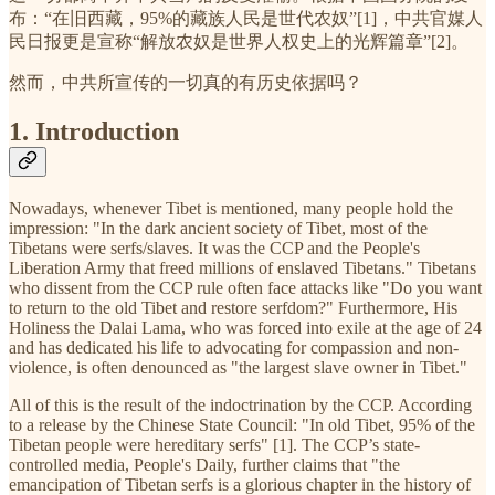
布：“在旧西藏，95%的藏族人民是世代农奴”[1]，中共官媒人
民日报更是宣称“解放农奴是世界人权史上的光辉篇章”[2]。
然而，中共所宣传的一切真的有历史依据吗？
1. Introduction
Nowadays, whenever Tibet is mentioned, many people hold the
impression: "In the dark ancient society of Tibet, most of the
Tibetans were serfs/slaves. It was the CCP and the People's
Liberation Army that freed millions of enslaved Tibetans." Tibetans
who dissent from the CCP rule often face attacks like "Do you want
to return to the old Tibet and restore serfdom?" Furthermore, His
Holiness the Dalai Lama, who was forced into exile at the age of 24
and has dedicated his life to advocating for compassion and non-
violence, is often denounced as "the largest slave owner in Tibet."
All of this is the result of the indoctrination by the CCP. According
to a release by the Chinese State Council: "In old Tibet, 95% of the
Tibetan people were hereditary serfs" [1]. The CCP’s state-
controlled media, People's Daily, further claims that "the
emancipation of Tibetan serfs is a glorious chapter in the history of