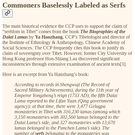
Commoners Baselessly Labeled as Serfs
The main historical evidence the CCP uses to support the claim of
“serfdom in Tibet” comes from the book
The Biographies of the
Dalai Lamas
by
Ya Hanzhang
, CCP’s Tibetologist and director of
the Institute of Ethnology & Anthropology, Chinese Academy of
Social Sciences. The CCP frequently cites this book to justify its
claim of sovereignty over Tibet. However, former City University of
Hong Kong professor Hon-Shiang Lau discovered significant
inconsistencies through extensive examination of ancient texts[3].
Here is an excerpt from Ya Hanzhang’s book:
According to records in Shengwuji (The Record of
Sacred Military Achievements), during the 11th year of
Emperor Yongzheng’s reign (1733 AD), the fifth Dalai
Lama reported to the Lifan Yuan (Qing government
agency): at that time, there were 3,477 Gelugpa
monasteries in Tibet with 316,230 lamas (among which
3,150 monasteries with 302,560 lamas belonged to the
Dalai Lama’s side, and 327 monasteries with 13,670
lamas belonged to the Panchen Lama’s side). The
number of
serfs
belonging to the monasteries was