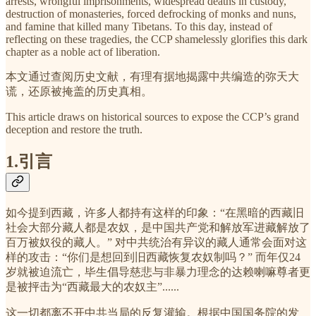
arrests, wrongful imprisonments, widespread deaths in custody,
destruction of monasteries, forced defrocking of monks and nuns,
and famine that killed many Tibetans. To this day, instead of
reflecting on these tragedies, the CCP shamelessly glorifies this dark
chapter as a noble act of liberation.
本文通过查阅历史文献，有理有据地揭露中共编造的弥天大
谎，还原被掩盖的历史真相。
This article draws on historical sources to expose the CCP’s grand
deception and restore the truth.
1.引言
如今提到西藏，许多人都持有这样的印象：“在黑暗的西藏旧
社会大部分藏人都是农奴，是中国共产党和解放军进藏解放了
百万被奴役的藏人。” 对中共统治有异议的藏人通常会面对这
样的攻击：“你们是想回到旧西藏恢复农奴制吗？” 而年仅24
岁就被迫流亡，毕生倡导慈悲与非暴力理念的达赖喇嘛尊者更
是被抨击为“西藏最大的农奴主”......
这一切都离不开中共当局的反复灌输。根据中国国务院的发