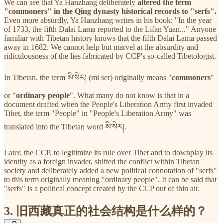
We can see that Ya Hanzhang deliberately
altered the term
"commoners" in the Qing dynasty historical records to "serfs".
Even more absurdly, Ya Hanzhang writes in his book: "In the year
of 1733, the fifth Dalai Lama reported to the Lifan Yuan..." Anyone
familiar with Tibetan history knows that the fifth Dalai Lama passed
away in 1682. We cannot help but marvel at the absurdity and
ridiculousness of the lies fabricated by CCP's so-called Tibetologist.
In Tibetan, the term མི་སེར། (mi ser) originally means "
commoners
"
or "
ordinary people
". What many do not know is that in a
document drafted when the People's Liberation Army first invaded
Tibet, the term "People" in "People's Liberation Army" was
translated into the Tibetan word མི་སེར།.
Later, the CCP, to legitimize its rule over Tibet and to downplay its
identity as a foreign invader, shifted the conflict within Tibetan
society and deliberately added a new political connotation of "serfs"
to this term originally meaning "ordinary people". It can be said that
"serfs" is a political concept created by the CCP out of thin air.
3. 旧西藏真正的社会结构是什么样的？