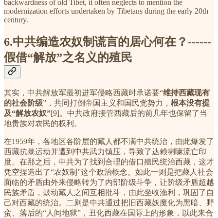
backwardness of old Tibet, it often neglects to mention the
modernization efforts undertaken by Tibetans during the early 20th
century.
6.中共编造农奴制谎言的居心何在？------
假借“解放”之名义的殖民
其实，中共解放军最初进军侵略西藏时承诺要“
维持西藏现有
的社会阶级
”，共同打倒帝国主义和国民党势力，
根本没有提
及“解放农奴”
[9]。中共政府接管西藏后的前几年也保留了当
地贵族对农民的权利。
在1959年，各地区各阶层的藏人都不满中共统治，由此爆发了
西藏抗暴运动并遭到中共武力镇压，导致了达赖喇嘛流亡印
度。在那之后，中共为了找到合理的借口殖民统治西藏，这才
凭空捏造出了“农奴制”这个政治概念。如此一则是把藏人社会
面临的矛盾由外来侵略转为了内部阶级斗争，让阶级矛盾超越
民族矛盾，鼓动藏人之间互相批斗，由此坐收渔利，巩固了自
己对西藏的统治。二则是中共通过把旧西藏妖魔化为黑暗、野
蛮、落后的“人间地狱”，丑化西藏在国际上的形象，以此来合