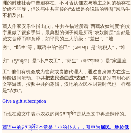
洲的封建社会中普遍存在。不可否认佃农与地主之间的确存在
阶级不平等，但这与中共宣传的“农奴是会说话的牲畜”风马牛
不相及[4]。
藏人作家安乐业指出[5]，中共在描述所谓“西藏农奴制度”的文
字里做了很多手脚，最典型的例子就是所谓“农奴阶层”全都是
藏文音译而非意译，如平民的三大阶级：“差巴”、“堆
穷”、“郎生”等，藏语中的“差巴”（ཁྲལ་པ།）是“纳税人”，“堆
穷”（དུད་ཆུང།）是“小户农工”，“郎生”（ནང་གཟན།）是“家里雇
工”, 他们有机会成为管家或贵族代理人，通过自身努力在这三
种阶级间流动。中共
把农民歪曲成“农奴”
，实在是别有用心的
文字游戏。按照中共的逻辑，汉地的农民在封建时代也一样都
是“农奴”。
Give a gift subscription
而现在藏文中表示农奴的词བྲན་གཡོག是从汉文中再造翻译的。
藏语中的བྲན་གཡོག本意是「小的仆人」，引申为
属民、地位低