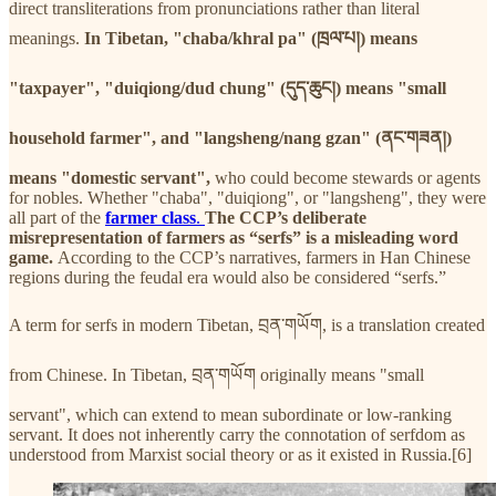
direct transliterations from pronunciations rather than literal
meanings.
In Tibetan, "chaba/khral pa" (ཁྲལ་པ།) means
"taxpayer", "duiqiong/dud chung" (དུད་ཆུང།) means "small
household farmer", and "langsheng/nang gzan" (ནང་གཟན།)
means "domestic servant",
who could become stewards or agents
for nobles. Whether "chaba", "duiqiong", or "langsheng", they were
all part of the
farmer class
.
The CCP’s deliberate
misrepresentation of farmers as “serfs” is a misleading word
game.
According to the CCP’s narratives, farmers in Han Chinese
regions during the feudal era would also be considered “serfs.”
A term for serfs in modern Tibetan, བྲན་གཡོག, is a translation created
from Chinese. In Tibetan, བྲན་གཡོག originally means "small
servant", which can extend to mean subordinate or low-ranking
servant. It does not inherently carry the connotation of serfdom as
understood from Marxist social theory or as it existed in Russia.[6]