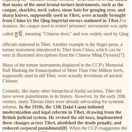
that many of the most brutal torture instruments, such as the
cangue, shackles, neck yokes, stone hats for gouging eyes, and
sharp knives, supposedly used in Tibet, were actually brought
from China by the Qing imperial envoys stationed in Tibet.
For
instance, the cangue used to restrict prisoners' movements was aptly
called རྒྱ་སྒོ་, meaning "Chinese door," and was widely used by Qing
officials stationed in Tibet. Another example is the finger-press, a
torture instrument introduced to Tibet from China, which can be
seen in illustrated descriptions from the Chinese Ming Dynasty[7].
Many of the torture instruments displayed in the CCP's Memorial
Hall Marking the Emancipation of More Than One Million Serfs,
supposedly used in old Tibet, were actually inventions of ancient
Chinese.
Certainly, like many other hierarchical feudal societies, Tibet did
have severe punishments in its history. However, by the early 20th
century, many Tibetan elites were already advocating for systemic
reforms.
In the 1910s, the 13th Dalai Lama initiated
modernization and legal reforms in Tibet, drawing from the
British judicial system. He revised the old laws, implemented
these changes across Tibet, abolished the death penalty, and
reduced corporal punishment[8]
. When the CCP exaggerates the