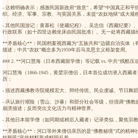
- 达赖明确表示：感激民国新政府“致意”，希望“中国真正和
织、经济、军事、宗教、与英国关系，未提“农奴地狱”或大规
- 其他民国游记：黄慕松《使藏纪程》、吴忠信《西藏纪要》
行政联系（如十四世达赖坐床由民国批准）。无一处将西藏描绘成
**矛盾核心**：民国档案视西藏为“五族共和”边疆自治实体
描述；中共“农奴”概念多为1959年后马克思主义框架套用。
### 2. **河口慧海（日本西藏留学僧）等记载 vs. 中共“残酷压
河口慧海（1866-1945，黄檗宗僧侣，日本首位成功潜入西藏者）189
历：
- 描述西藏佛教寺院规模宏大、辩经传统、民众虔诚、节日舞
- 承认旅行艰险（雪山、沙暴）和部分社会等级，但强调“佛教
崩溃描述；反而突出文化活力与精神世界。
- 其他日本留学僧（如同期或稍后入藏者）记录类似，聚焦宗
**矛盾核心**：河口等外来僧侣亲历的是“佛教秘境”式的精神
奴怒吼”宣传材料形成鲜明反差。