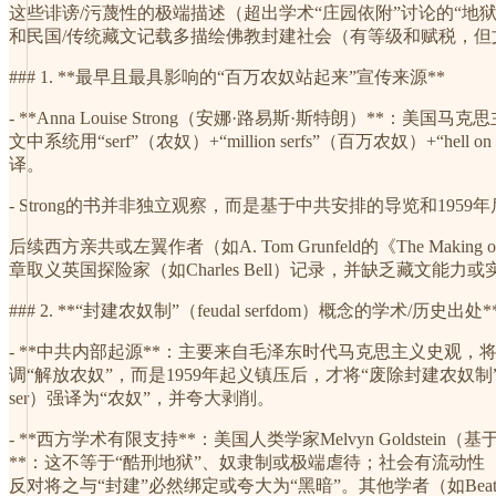
这些诽谤/污蔑性的极端描述（超出学术“庄园依附”讨论的“地狱
和民国/传统藏文记载多描绘佛教封建社会（有等级和赋税，但
### 1. **最早且最具影响的“百万农奴站起来”宣传来源**
- **Anna Louise Strong（安娜·路易斯·斯特朗）**：美国
文中系统用“serf”（农奴）+“million serfs”（百万农奴
译。
- Strong的书并非独立观察，而是基于中共安排的导览和19
后续西方亲共或左翼作者（如A. Tom Grunfeld的《The Making of 
章取义英国探险家（如Charles Bell）记录，并缺乏藏文能力
### 2. **“封建农奴制”（feudal serfdom）概念的学术/历史出处*
- **中共内部起源**：主要来自毛泽东时代马克思主义史观
调“解放农奴”，而是1959年起义镇压后，才将“废除封建农奴
ser）强译为“农奴”，并夸大剥削。
- **西方学术有限支持**：美国人类学家Melvyn Goldstei
**：这不等于“酷刑地狱”、奴隶制或极端虐待；社会有流动性（hum
反对将之与“封建”必然绑定或夸大为“黑暗”。其他学者（如Beatrice Mill