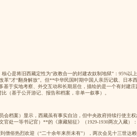
**，核心是将旧西藏定性为“政教合一的封建农奴制地狱”：95
革”才“翻身解放”。但**中华民国时期中国人亲历记载、日本西藏留
载多基于实地考察、外交互动和长期居住，描绘的是一个有封建
对比（基于公开游记、报告和档案，非单一叙事）。
蒙藏委员会档案）显示，西藏虽有事实自治，但中央政府持续行使主
文官处一等书记官）**的《康藏轺征》（1929-1930两次入藏）
受到僧俗热烈欢迎（“二十余年来所未有”），两次会见十三世达