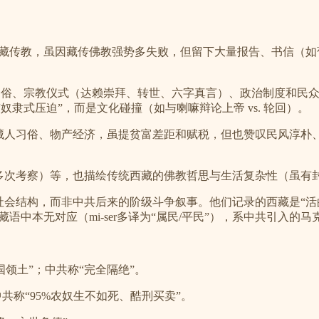
入藏传教，虽因藏传佛教强势多失败，但留下大量报告、书信（如
民俗、宗教仪式（达赖崇拜、转世、六字真言）、政治制度和民众
奴隶式压迫”，而是文化碰撞（如与喇嘛辩论上帝 vs. 轮回）。
土、藏人习俗、物产经济，虽提贫富差距和赋税，但也赞叹民风淳
（1916-1924多次考察）等，也描绘传统西藏的佛教哲思与生活复杂性
与社会结构，而非中共后来的阶级斗争叙事。他们记录的西藏是“活的
语中本无对应（mi-ser多译为“属民/平民”），系中共引入的
国领土”；中共称“完全隔绝”。
中共称“95%农奴生不如死、酷刑买卖”。