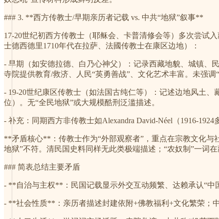
### 3. **西方传教士/早期亲历者记载 vs. 中共“地狱”叙事**
17-20世纪初西方传教士（耶稣会、卡普清修会等）多次尝试
士德西德里1710年代在拉萨、法國传教士在康区边地）：
- 早期（如安德拉德、白乃心神父）：记录西藏地貌、城镇、
寺院提供教育/救济、人民“英勇善战”、文化艺术丰富。未强调“
- 19-20世纪康区传教士（如法国古纯仁等）：记述边地风
位）。无“全民地狱”或大规模酷刑泛滥描述。
- 补充：同期西方非传教士如Alexandra David-Néel
**矛盾核心**：传教士作为“外部观察者”，重点在宗教文化
地狱”不符。清民国史料同样无此类极端描述；“农奴制”一词在藏
### 简表总结主要矛盾
- **自治与主权**：民国记载显示外交互动频繁、达赖承认“中
- **社会性质**：亲历者描述封建依附+佛教福利+文化繁荣；