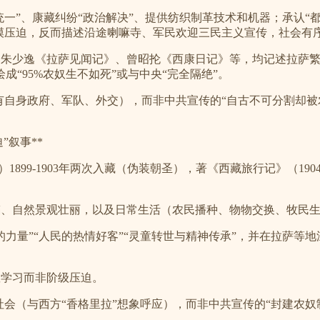
平统一”、康藏纠纷“政治解决”、提供纺织制革技术和机器；承认
模压迫，反而描述沿途喇嘛寺、军民欢迎三民主义宣传，社会有
、朱少逸《拉萨见闻记》、曾昭抡《西康日记》等，均记述拉萨
“95%农奴生不如死”或与中央“完全隔绝”。
（有自身政府、军队、外交），而非中共宣传的“自古不可分割却被
迫”叙事**
9-1903年两次入藏（伪装朝圣），著《西藏旅行记》（1904日文，后英译
蹈、自然景观壮丽，以及日常生活（农民播种、物物交换、牧民
的力量”“人民的热情好客”“灵童转世与精神传承”，并在拉萨等地
教学习而非阶级压迫。
社会（与西方“香格里拉”想象呼应），而非中共宣传的“封建农奴