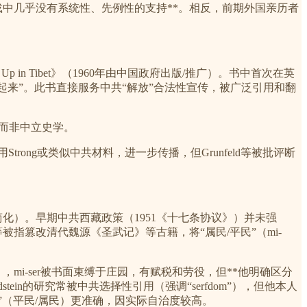
立记载中几乎没有系统性、先例性的支持**。相反，前期外国亲历者
od Up in Tibet》（1960年由中国政府出版/推广）。书中首次在英
”“从地狱中站起来”。此书直接服务中共“解放”合法性宣传，被广泛引用和翻
，而非中立史学。
alism》）多引用Strong或类似中共材料，进一步传播，但Grunfeld等被批评断
简化）。早期中共西藏政策（1951《十七条协议》）并未强
被指篡改清代魏源《圣武记》等古籍，将“属民/平民”（mi-
遍农奴制），mi-ser被书面束缚于庄园，有赋税和劳役，但**他明确区分
tein的研究常被中共选择性引用（强调“serfdom”），但他本人
r/subject”（平民/属民）更准确，因实际自治度较高。