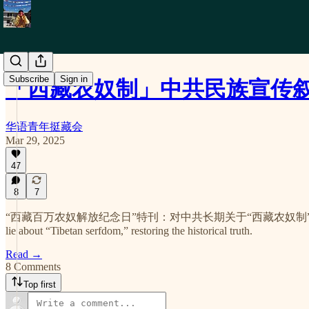
Subscribe
Sign in
「西藏农奴制」中共民族宣传叙事里的弥
华语青年挺藏会
Mar 29, 2025
47
8
7
“西藏百万农奴解放纪念日”特刊：对中共长期关于“西藏农奴制”的捏造谎言进行合乎逻
lie about “Tibetan serfdom,” restoring the historical truth.
Read →
8 Comments
Top first