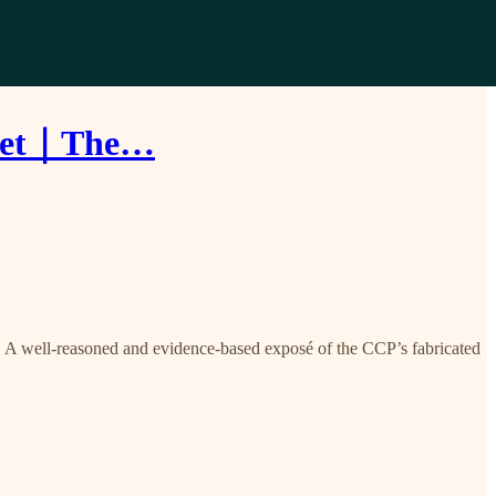
t｜The…
ence-based exposé of the CCP’s fabricated