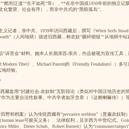
”“酷刑泛滥”“生不如死”等），**在非中国或1950年前的独
文化繁荣、社会有序），而非中共式的“黑暗孤岛”。
马克思主义记者，亲中共。1959年访问西藏后，撰写《When Serfs Sto
）+“hell on earth”（人间地狱）描述旧西藏，称农奴“砸碎锁链
59年后“诉苦会”材料。她本人长期亲苏/亲共，作品被视为宣传工具
Modern Tibet》、Michael Parenti的《Friendly Feud
或实地经验。
*
，将西藏套用“封建社会-农奴制”五阶段论（类似对中国汉地历史的
制”作为主要合法性叙事。中共学者如牙含章（《达赖喇嘛传》）等
n（基于田野和档案）认为传统西藏有“pervasive serfdom”（普
an lease可赎买义务）、法律权利，且非西方中世纪式。Golds
er、Dieter Schuh、Robert Barnett）认为“commone