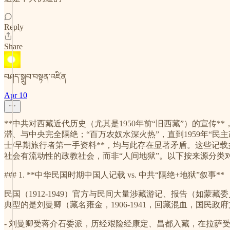
Reply
Share
བཤད་སྒྲུབ་བསྟན་འཛིན
Apr 10
**中共对西藏近代历史（尤其是1950年前“旧西藏”）的宣传
滞、与中央完全隔绝；“百万农奴水深火热”，直到1959年“民主改
士/早期旅行者第一手资料**，均与此存在显著矛盾。这些记
社会有流动性的政教社会，而非“人间地狱”。以下按来源分类
### 1. **中华民国时期中国人记载 vs. 中共“隔绝+地狱”叙事**
民国（1912-1949）官方与民间大量涉藏游记、报告（如
典型的是刘曼卿（藏名雍金，1906-1941，回藏混血，国民政府
- 刘曼卿受蒋介石委派，历经艰险经康定、昌都入藏，在拉萨