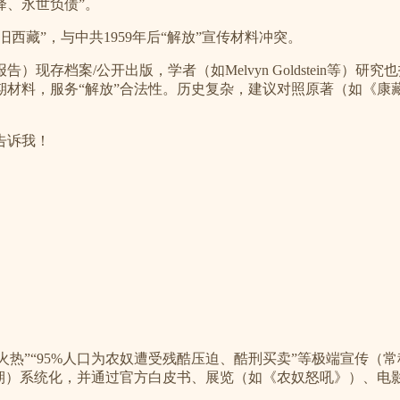
降、永世负债”。
证“旧西藏”，与中共1959年后“解放”宣传材料冲突。
现存档案/公开出版，学者（如Melvyn Goldstein等）
务“解放”合法性。历史复杂，建议对照原著（如《康藏轺征》全文、*T
告诉我！
水深火热”“95%人口为农奴遭受残酷压迫、酷刑买卖”等极端宣传（
”时期）系统化，并通过官方白皮书、展览（如《农奴怒吼》）、