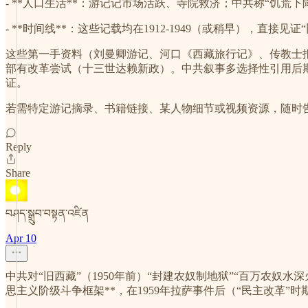
- **人口生活**：游记记市场活跃、寺院救济；中共称“饥荒下
- **时间线**：这些记载均在1912-1949（或稍早），直接见
这些第一手资料（刘曼卿游记、河口《西藏旅行记》、传教士报告）
部有改革尝试（十三世达赖新政）。中共叙事多选择性引用后期材料，服
证。
若需特定游记摘录、书籍链接、某人物细节或视频资源，随时
Reply
Share
བཤད་སྒྲུབ་བསྟན་འཛིན
Apr 10
中共对“旧西藏”（1950年前）“封建农奴制地狱”“百万农奴
思主义阶级斗争框架**，在1959年拉萨事件后（“民主改革