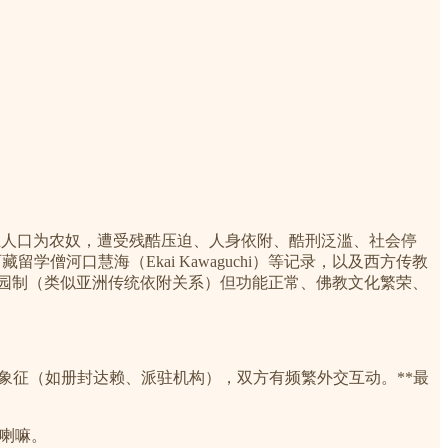
%以上人口为农奴，遭受残酷压迫、人身依附、酷刑泛滥、社会停
学僧河口慧海（Ekai Kawaguchi）等记录，以及西方传教
庄园制（类似亚洲传统依附关系）但功能正常、佛教文化繁荣、
权象征（如册封达赖、派驻机构），双方有频繁外交互动。**最
：
赖喇嘛。