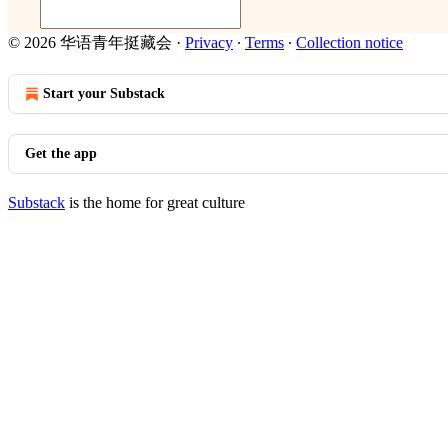
© 2026 华语青年挺藏会
·
Privacy
∙
Terms
∙
Collection notice
Start your Substack
Get the app
Substack
is the home for great culture