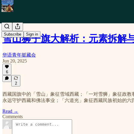
Subscribe
Sign in
雪山狮子旗大解析：元素拆解
华语青年挺藏会
Jun 20, 2025
6
2
西藏国旗中的「雪山」象征雪域西藏；「一对雪狮」象征政教
永远守护西藏和佛法事业；「六道光」象征西藏民族初始的六
Read →
Comments