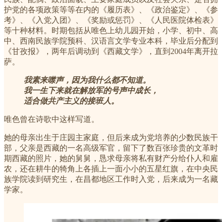
护党的各项政策等等在内的《履历表》、《政治鉴定》、《参
考》、《入党入团》、《奖励或惩罚》、《人民医院体检表》
等十种材料。时期包括从唯色上幼儿园开始，小学、初中、高
中、西南民族学院预科、汉语言文学专业本科，毕业后分配到
《甘孜报》，两年后调动到《西藏文学》，直到2004年离开拉
萨。
我素来噤声，因为我什么都不知道。
我一生下来就在解放军的号声中成长，
适合做共产主义的接班人。
唯色曾在诗歌中这样写道。
她的母亲出生于庄园主家庭，但后来成为党培养的少数民族干
部，父亲是西藏的一名高级军官，留下了数百张珍贵的文革时
期西藏的照片，她的舅舅，恳求母亲将私有财产分给仆人和雇
农，还在耕牛的犄角上各插上一面小小的五星红旗，在中央民
族学院读到研究生，在昌都地区工作时入党，后来成为一名藏
学家。