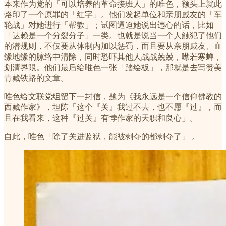
本来作为党的「可以培养的革命接班人」的唯色，额头上就此
烙印了一个原罪的「红字」。他们发起单位和亲朋戚友的「车
轮战」对她进行「帮教」；试图逼迫她说出违心的话，比如
「达赖是一个分裂分子」一类。也就是说当一个人触犯了他们
的潜规则，不仅要从体制内加以惩罚，而且要从亲朋戚友、血
缘地缘的脉络中清除，同时恐吓其他人战战兢兢，噤若寒蝉，
划清界限。他们最后给唯色一张「踏绘板」，那就是去写赞美
青藏铁路的文章。
唯色给文联党组留下一封信，题为《我永远是一个信仰佛教的
西藏作家》，坦陈「这个『关』我过不去，也不愿『过』，而
且在我看来，这种『过关』有悖作家的天职和良心」。
自此，唯色「除了关进监狱，能被剥夺的都剥夺了」 。