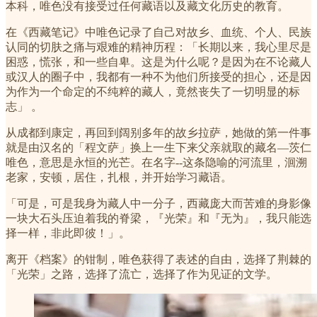
本科，唯色没有接受过任何藏语以及藏文化历史的教育。
在《西藏笔记》中唯色记录了自己对故乡、血统、个人、民族
认同的切肤之痛与艰难的精神历程：「长期以来，我心里尽是
困惑，慌张，和一些自卑。这是为什么呢？是因为在不论藏人
或汉人的圈子中，我都有一种不为他们所接受的担心，还是因
为作为一个命定的不纯粹的藏人，竟然丧失了一切明显的标
志」 。
从成都到康定，再回到阔别多年的故乡拉萨，她做的第一件事
就是由汉名的「程文萨」换上一生下来父亲就取的藏名—茨仁
唯色，意思是永恒的光芒。在名字--这条隐喻的河流里，洄溯
老家，安顿，居住，扎根，并开始学习藏语。
「可是，可是我身为藏人中一分子，西藏庞大而苦难的身影像
一块大石头压迫着我的脊梁，『光荣』和『无为』，我只能选
择一样，非此即彼！」。
离开《档案》的钳制，唯色获得了表述的自由，选择了荆棘的
「光荣」之路，选择了流亡，选择了作为见证的文学。