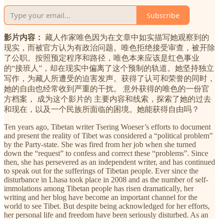
Subscribe
影片内容：
藏人作家唯色因为在文章中如实描写她观察到的
现实，而被官方认为有政治问题。唯色拒绝接受审查，被开除
了公职。按照预定程序和路径，唯色本来应该是红色事业
的“接班人”，却在现实中偏离了这个预制的轨道。她坚持独立
写作，为藏人所遭受的迫害发声。获得了认可和荣誉的同时，
她的自由也经常收到严重的干扰。 意外获得的唯色的一份官
方档案， 成为这个影片的 主要内容和线索，探索了她的过去
和现在，以及一个民族所面临的困境。她能获得自由吗？
Ten years ago, Tibetan writer Tsering Woeser’s efforts to document
and present the reality of Tibet was considered a “political problem”
by the Party-state. She was fired from her job when she turned
down the “request” to confess and correct these “problems”. Since
then, she has persevered as an independent writer, and has continued
to speak out for the sufferings of Tibetan people. Ever since the
disturbance in Lhasa took place in 2008 and as the number of self-
immolations among Tibetan people has risen dramatically, her
writing and her blog have become an important channel for the
world to see Tibet. But despite being acknowledged for her efforts,
her personal life and freedom have been seriously disturbed. As an