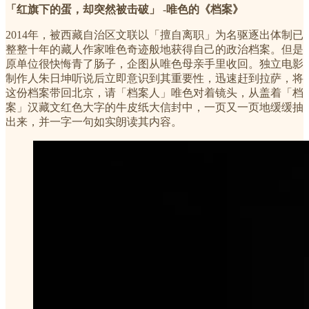
「红旗下的蛋，却突然被击破」
-
唯色的《档案》
2014年，被西藏自治区文联以「擅自离职」为名驱逐出体制已
整整十年的藏人作家唯色奇迹般地获得自己的政治档案。但是
原单位很快悔青了肠子，企图从唯色母亲手里收回。独立电影
制作人朱日坤听说后立即意识到其重要性，迅速赶到拉萨，将
这份档案带回北京，请「档案人」唯色对着镜头，从盖着「档
案」汉藏文​​红色大字的牛皮纸大信封中，一页又一页地缓缓抽
出来，并一字一句如实朗读其内容。