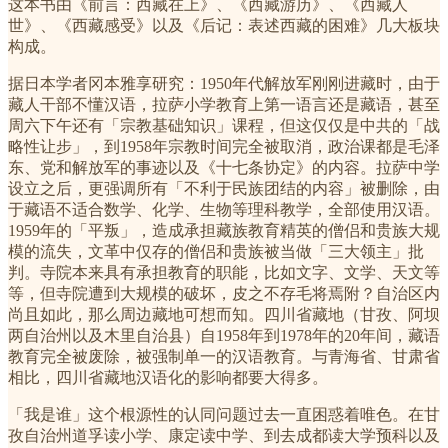
这本书由《前言：西藏在上》、《西藏游历》、《西藏人
世》、《西藏感受》以及《后记：表述西藏的困难》几大板块
构成。
据日本学者冈本雅享研究：1950年代解放军刚刚进藏时，由于
藏人干部不懂汉语，拉萨小学教育上第一语言还是藏语，甚至
周六下午还有「宗教基础知识」课程，但这仅仅是中共的「战
略性让步」，到1958年宗教时间完全被取消，政治课都是毛泽
东、党和解放军的事迹以及《十七条协定》的内容。拉萨中学
设立之后，更强调所有「不利于民族团结的内容」被删除，由
于藏语不适合数学、化学、生物等理科教学，全部使用汉语。
1959年的「平叛」，造成承担藏族教育精英的僧侣和贵族大规
模的流失，文革中仅存的僧侣和贵族被当做「三大领主」批
判。寺院本来具有承担教育的职能，比如文字、文学、天文等
等，但寺院遭到大规模的破坏，皮之不存毛将焉附？自治区内
尚且如此，那么周边藏地可想而知。四川省藏地（甘孜、阿坝
两自治州以及木里自治县）自1958年到1978年的20年间，藏语
教育完全被废除，被强制单一的汉语教育。与青海省、甘肃省
相比，四川省藏地汉语化的影响都要大得多。
「我是谁」这个根源性的认同问题过去一直困惑着唯色。在甘
孜自治州道孚读小学、康定读中学、到去成都读大学预科以及