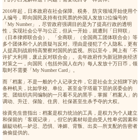
2016年起，日本政府在社会保障、税务、防灾领域开始使用个
人编号，即向国民及持有住民票的外国人发放12位编号的
「My Number」，尽管政府强调目的是为了提高行政的透明
性，实现社会公平与公正，但从一开始，就遭到「日辩联」
（日本律师联合会）、「全商联」（全国商工团体联合会）等
多个团体和个人的质疑与反对。理由是侵犯了个人隐私，更有
人提高到战前特高警察对国民的监视。所以至今，网上有「不
许扩大利用，废止反对联合会」。去年政府作为新冠肺炎经济
对策之一，向国民（包括外国人在内）每人发放十万日币，领
取时不需要「My Number Card」。
而「档案」不是一般的个人记录文件，它是社会主义招牌下的
各种机关，比如学校、单位、甚至金字塔最下层的居委会的
党、团组织共同编制的一只看不见的黑手，掌握「档案人」的
调动、升迁、保险、住房、社保甚至生杀予夺的大权。
徐蕡先生曾指出：档案是权力统治的工具，是权力为个人建立
和保留的「客观记录」，但它的素材却是由受人性卑劣因素和
龌龊动机—妒忌、恐惧、谗媚、背叛、出卖—所支配的告密者
偷偷提供的。