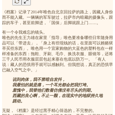
《档案》记录了2014年唯色自北京回拉萨的路上，因藏人身份
而不能入藏。一辆辆的军车驶过，拉萨市内暗藏的摄像头，跟
踪的车子，甚至前脚进，「国保」后脚就跟上门……。
有一个令我难忘的镜头。
唯色的先生王力雄在家里「指导」唯色要准备哪些日常随身用
品可以「带进去」，「身上有些现钱的话，在里面可以贿赂狱
卒买些东西」。唯色用一个宜家购物的大蓝色的塑料包在一样
样准备的东西：拖鞋、牙刷、毛巾、换洗衣服、眼镜等，还将
三千人民币用衣服层层包起来塞在包底以防万一。 「有人
说：藏人的恐惧用手就可以感触到。但我想说，真正的恐惧早
已融入空气之中。」
说到肉体，我不禁暗自发抖，
我最怕的就是痛，一个耳光都会把我打垮。
羞愧中，我替他们数着仿佛没有尽头的刑期。
西藏的良心啊，不止一颗，在现实中的地狱持久地
跳动。
无疑，《档案》是经过黑手精心筛选的，不完整的。