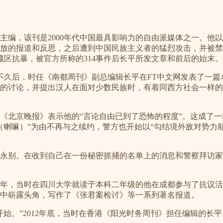
编，该刊是2000年代中国最具影响力的自由派媒体之一。他以
放的报道和反思，之后遭到中国民族主义者的猛烈攻击，并被禁
地藏区抗暴，被官方所称的314事件后长平所发文章和前后的始末。
议活动不久后，时任《南都周刊》副总编辑长平在FT中文网发表了
的讨论，并提出汉人在面对少数民族时，有着同西方社会一样的
《北京晚报》表示他的“言论自由已到了恐怖的程度”。这成了
（喇嘛）”为由不再与之续约，警方也开始以“勾结境外敌对势力
地的永别。在收到自己在一份秘密抓捕的名单上的消息和警察拜访
989年，当时在四川大学就读于本科二年级的他在成都参与了抗议
中崭露头角，写作了《张君案检讨》等一系列著名报道。
始。”2012年底，当时在香港《阳光时务周刊》担任编辑的长