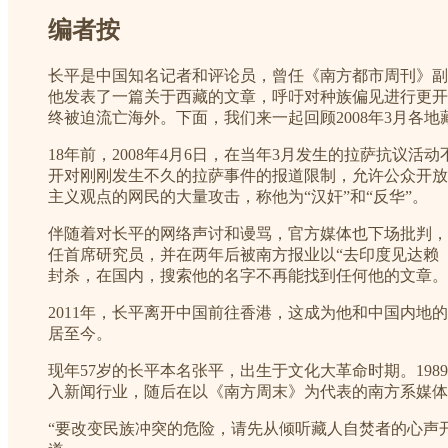
编者按
长平是中国知名记者和评论员，曾任《南方都市周刊》副主
他发表了一篇关于西藏的文章，呼吁对种族偏见进行更开
终被迫流亡海外。下面，我们来一起回顾2008年3月各
18年前，2008年4月6日，在当年3月发生的拉萨抗
开对刚刚发生不久的拉萨事件的报道限制，允许公众开放
主义观点的网民的大量攻击，称他为“汉奸”和“反华”。
伴随着对长平的网络声讨和谩骂，官方媒体也下场批判，
任首席研究员，并在两年后被南方报业以“去印度见达赖
封杀，在国内，搜索他的名字不再能找到任何他的文章。
2011年，长平离开中国前往香港，这成为他和中国内
居至今。
现年57岁的长平本名张平，出生于文化大革命时期。1
入新闻行业，随后在以《南方周末》为代表的南方系媒体
“要改变民族冲突的危险，请先从倾听藏人自焚者的心声开