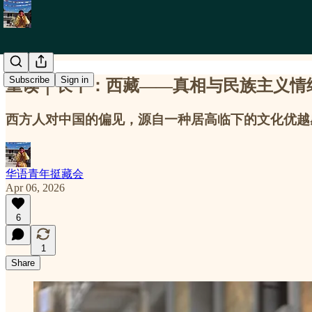
Subscribe
Sign in
重读｜长平：西藏——真相与民族主义情
西方人对中国的偏见，源自一种居高临下的文化优越
华语青年挺藏会
Apr 06, 2026
6
1
Share